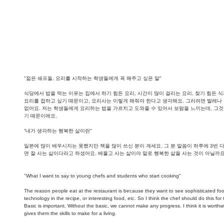
"젊은 쉐프들, 요리를 시작하는 학생들에게 꼭 해주고 싶은 말"
식당에서 밥을 먹는 이유는 집에서 하기 힘든 요리, 시간이 많이 걸리는 요리, 찾기 힘든 
요리를 접하고 싶기 때문이고, 요리사는 이렇게 해줘야 한다고 생각해요. 그러려면 발레나 
없어요. 저는 학생들에게 요리하는 법을 가르치고 도와줄 수 있어서 보람을 느끼는데, 그것
기 때문이에요.
“내가 생각하는 행복한 삶이란”
일본에 많이 배우시지는 못했지만 책을 많이 쓰신 분이 계세요. 그 분 말씀이 하루에 3번
면 잘 사는 삶이다라고 하셨어요. 베풀고 사는 삶이야 말로 행복한 삶을 사는 것이 아닐까요
"What I want to say to young chefs and students who start cooking"
The reason people eat at the restaurant is because they want to see sophisticated food
technology in the recipe, or interesting food, etc. So I think the chef should do this for t
Basic is important. Without the basic, we cannot make any progress. I think it is worth
gives them the skills to make for a living.