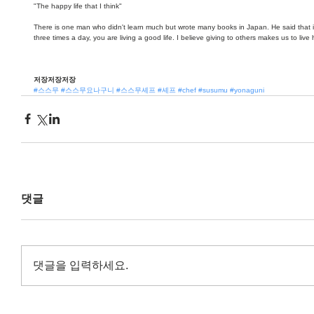
"The happy life that I think"
There is one man who didn't learn much but wrote many books in Japan. He said that i
three times a day, you are living a good life. I believe giving to others makes us to live ha
저장저장저장
#스스무
#스스무요나구니
#스스무셰프
#셰프
#chef
#susumu
#yonaguni
댓글
댓글을 입력하세요.