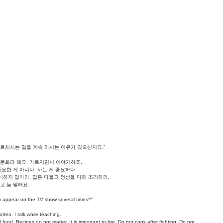
르치시는 일을 계속 하시는 이유가 있으신지요.”
문화라 해요. 가르치면서 이야기하죠. 
요한 게 아니다. 사는 게 중요하다. 
식하지 말아라. 입은 다물고 정성을 다해 조리하라. 
고 늘 말해요.
to appear on the TV show several times?”
rgotten. I talk while teaching. 
food. Recipes do not matter. It is important to live. Do not cook after fighting. Do not 