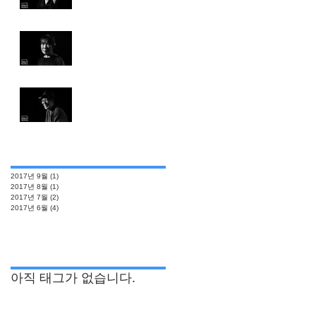
오정미 푸드아티스트 (Food
Artist. Jung Mi Oh)
스스무 요나구니 셰프 (Chef.
Susumu Yonaguni)
보관
2017년 9월
(1)
게시물 1개
2017년 8월
(1)
게시물 1개
2017년 7월
(2)
게시물 2개
2017년 6월
(4)
게시물 4개
태그 검색
아직 태그가 없습니다.
공식 SNS 페이지