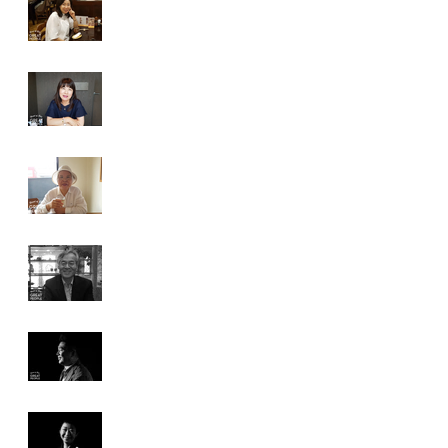
스타일리스트, 국방부 국민 소
통 위원회 요리전문가 (Suh
Ran Park, Korean
Traditional Food Specialist,
Chef,
제인 고겔, 소셜 인플루엔서
(Jane Goeggel, Socilaite,
Wife of George Goeggel:
Owner of Auberge du soleil
and Vice
이말순, 한국 전래 음식 연구
회 회장 (Mal Soon Lee,
President of Korea
Traditional Food Research
Association)
최수근 교수, 한국조리학회 고
문 (Professor Soo Keon
Choi, Advior of The Culinary
Society of Korea)
황재만 셰프 (Chef. Jae Man
Hwang)
김경미 전통한식요리연구가
(Korean Food Specialist.
Kyung Mi Kim)